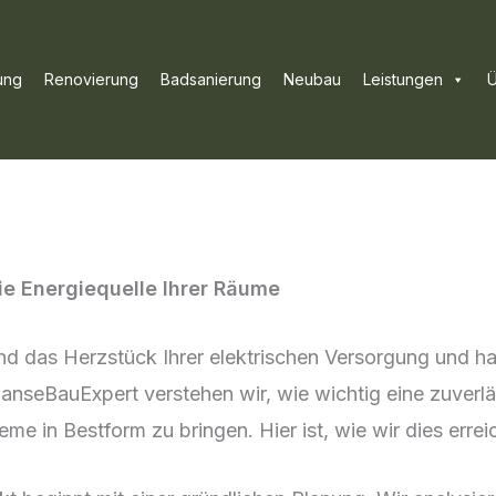
ung
Renovierung
Badsanierung
Neubau
Leistungen
Ü
ie Energiequelle Ihrer Räume
ind das Herzstück Ihrer elektrischen Versorgung und h
anseBauExpert verstehen wir, wie wichtig eine zuverläs
me in Bestform zu bringen. Hier ist, wie wir dies errei